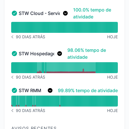
100% - tempo de atividad
100.0% tempo de
STW Cloud - Servidores
STW Cloud - Servidores - Operacional
atividade
undefined undefined STW Cloud - Servidores
90 DIAS ATRÁS
HOJE
HISTÓRICO DE AVISOS 90 DIAS ATRÁS
98% - tempo de atividade
98.06% tempo de
STW Hospedagem
STW Hospedagem - Operacional
atividade
undefined undefined STW Hospedagem
90 DIAS ATRÁS
HOJE
HISTÓRICO DE AVISOS 90 DIAS ATRÁS
100% - tempo de atividade
STW RMM
99.89% tempo de atividade
STW RMM - Operacional
undefined undefined STW RMM
90 DIAS ATRÁS
HOJE
HISTÓRICO DE AVISOS 90 DIAS ATRÁS
AVISOS RECENTES